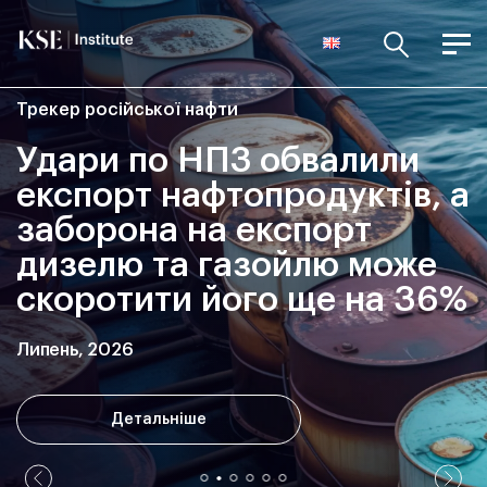
Трекер російської нафти
Удари по НПЗ обвалили
експорт нафтопродуктів, а
заборона на експорт
дизелю та газойлю може
скоротити його ще на 36%
Липень, 2026
Детальніше