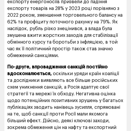
експорту енергоносіїв призвели до падіння
експорту товарів на 28% у 2023 році порівняно з
2022 роком, зменшення торговельного балансу на
62% та профіциту поточного рахунку на 79%. Як
наслідок, рубль різко знецінився, а влада була
змушена вжити жорстких заходів для стабілізації
обмінного курсу та боротьби з інфляцією, в той
час як її політичний простір також став значно
обмежений санкціями.
По-друге, впровадження санкцій постійно
вдосконалюється,
оскільки уряди країн коаліції
та дослідники виявляють все більше російських
схем уникнення санкцій, а Росія адаптує свої
стратегії та мережі їх обходу. Негативна оцінка
щодо потенційних позитивних зрушень у багатьох
публікаціях зводить нанівець зусилля, спрямовані
на те, щоб санкції проти Росії мали якомога
більший ефект. Дійсно, деякі ключові заходи,
зокрема обмеження цін на нафту та експортний