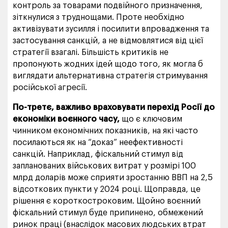
контроль за товарами подвійного призначення,
зіткнулися з труднощами. Проте необхідно
активізувати зусилля і посилити впровадження та
застосування санкцій, а не відмовлятися від цієї
стратегії взагалі. Більшість критиків не
пропонують жодних ідей щодо того, як могла б
виглядати альтернативна стратегія стримування
російської агресії.
По-третє, важливо враховувати перехід Росії до
економіки воєнного часу,
що є ключовим
чинником економічних показників, на які часто
посилаються як на “доказ” неефективності
санкцій. Наприклад, фіскальний стимул від
запланованих військових витрат у розмірі 100
млрд доларів може сприяти зростанню ВВП на 2,5
відсоткових пункти у 2024 році. Щоправда, це
рішення є короткостроковим. Щойно воєнний
фіскальний стимул буде припинено, обмежений
ринок праці (внаслідок масових людських втрат