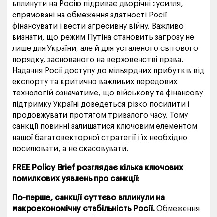
вплинути на Росію підриває дворічні зусилля,
спрямовані на обмеження здатності Росії
фінансувати і вести агресивну війну. Важливо
визнати, що режим Путіна становить загрозу не
лише для України, але й для усталеного світового
порядку, заснованого на верховенстві права.
Надання Росії доступу до мільярдних прибутків від
експорту та критично важливих передових
технологій означатиме, що військову та фінансову
підтримку Україні доведеться різко посилити і
продовжувати протягом тривалого часу. Тому
санкції повинні залишатися ключовим елементом
нашої багатовекторної стратегії і їх необхідно
посилювати, а не скасовувати.
FREE Policy Brief розглядає кілька ключових
помилкових уявлень про санкції:
По-перше
,
санкції суттєво вплинули на
макроекономічну стабільність Росії.
Обмеження