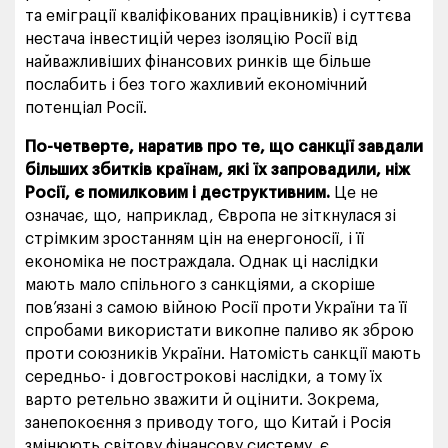
та еміграції кваліфікованих працівників) і суттєва
нестача інвестицій через ізоляцію Росії від
найважливіших фінансових ринків ще більше
послабить і без того жахливий економічний
потенціал Росії.
По-четверте, наратив про те, що санкції завдали
більших збитків країнам, які їх запровадили, ніж
Росії, є помилковим і деструктивним.
Це не
означає, що, наприклад, Європа не зіткнулася зі
стрімким зростанням цін на енергоносії, і її
економіка не постраждала. Однак ці наслідки
мають мало спільного з санкціями, а скоріше
пов’язані з самою війною Росії проти України та її
спробами використати викопне паливо як зброю
проти союзників України. Натомість санкції мають
середньо- і довгострокові наслідки, а тому їх
варто ретельно зважити й оцінити. Зокрема,
занепокоєння з приводу того, що Китай і Росія
змінюють світову фінансову систему, є