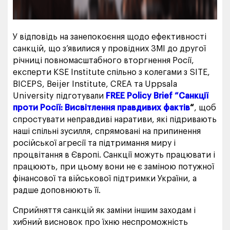
У відповідь на занепокоєння щодо ефективності
санкцій, що з’явилися у провідних ЗМІ до другої
річниці повномасштабного вторгнення Росії,
експерти KSE Institute спільно з колегами з SITE,
BICEPS, Beijer Institute, CREA та Uppsala
University підготували
FREE Policy Brief “Санкції
проти Росії: Висвітлення правдивих фактів
“
, щоб
спростувати неправдиві наративи, які підривають
наші спільні зусилля, спрямовані на припинення
російської агресії та підтримання миру і
процвітання в Європі. Санкції можуть працювати і
працюють, при цьому вони не є заміною потужної
фінансової та військової підтримки України, а
радше доповнюють її.
Сприйняття санкцій як заміни іншим заходам і
хибний висновок про їхню неспроможність