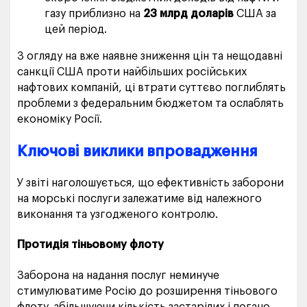
газу приблизно на
23 млрд доларів
США за
цей період.
З огляду на вже наявне зниження цін та нещодавні
санкції США проти найбільших російських
нафтових компаній, ці втрати суттєво поглиблять
проблеми з федеральним бюджетом та ослаблять
економіку Росії.
Ключові виклики впровадження
У звіті наголошується, що ефективність заборони
на морські послуги залежатиме від належного
виконання та узгодженого контролю.
Протидія тіньовому флоту
Заборона на надання послуг неминуче
стимулюватиме Росію до розширення тіньового
флоту, збільшуючи кількість застарілих і погано