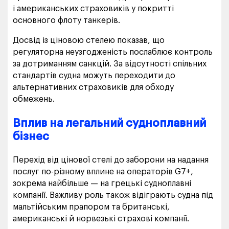
і американських страховиків у покритті
основного флоту танкерів.
Досвід із ціновою стелею показав, що
регуляторна неузгодженість послаблює контроль
за дотриманням санкцій. За відсутності спільних
стандартів судна можуть переходити до
альтернативних страховиків для обходу
обмежень.
Вплив на легальний судноплавний
бізнес
Перехід від цінової стелі до заборони на надання
послуг по-різному вплине на операторів G7+,
зокрема найбільше — на грецькі судноплавні
компанії. Важливу роль також відіграють судна під
мальтійським прапором та британські,
американські й норвезькі страхові компанії.