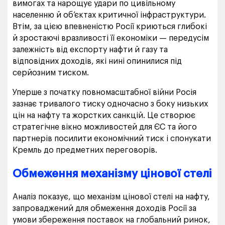
вимогах та нарощує удари по цивільному
населенню й об’єктах критичної інфраструктури.
Втім, за цією впевненістю Росії криються глибокі
й зростаючі вразливості її економіки — передусім
залежність від експорту нафти й газу та
відповідних доходів, які нині опинилися під
серйозним тиском.
Уперше з початку повномасштабної війни Росія
зазнає тривалого тиску одночасно з боку низьких
цін на нафту та жорстких санкцій. Це створює
стратегічне вікно можливостей для ЄС та його
партнерів посилити економічний тиск і спонукати
Кремль до предметних переговорів.
Обмеження механізму цінової стелі
Аналіз показує, що механізм цінової стелі на нафту,
запроваджений для обмеження доходів Росії за
умови збереження поставок на глобальний ринок,