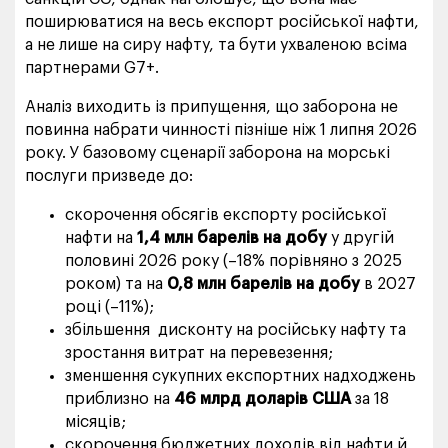
поширюватися на весь експорт російської нафти,
а не лише на сиру нафту, та бути ухваленою всіма
партнерами G7+.
Аналіз виходить із припущення, що заборона не
повинна набрати чинності пізніше ніж 1 липня 2026
року. У базовому сценарії заборона на морські
послуги призведе до:
скорочення обсягів експорту російської
нафти на
1,4 млн барелів на добу
у другій
половині 2026 року (–18% порівняно з 2025
роком) та на
0,8 млн барелів на добу
в 2027
році (–11%);
збільшення дисконту на російську нафту та
зростання витрат на перевезення;
зменшення сукупних експортних надходжень
приблизно на
46 млрд доларів США
за 18
місяців;
скорочення бюджетних доходів від нафти й