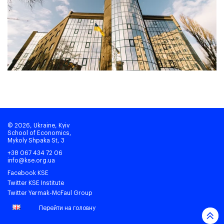
© 2026, Ukraine, Kyiv
School of Economics,
Mykoly Shpaka St, 3
+38 067 434 72 06
info@kse.org.ua
Facebook KSE
Twitter KSE Institute
Twitter Yermak-McFaul Group
Перейти на головну